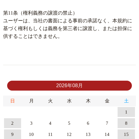
第11条（権利義務の譲渡の禁止）
ユーザーは、当社の書面による事前の承諾なく、本規約に
基づく権利もしくは義務を第三者に譲渡し、または担保に
供することはできません。
2026年08月
日
月
火
水
木
金
土
1
2
3
4
5
6
7
8
9
10
11
12
13
14
15